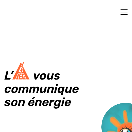
Aller
au
contenu
L’
vous
communique
son énergie