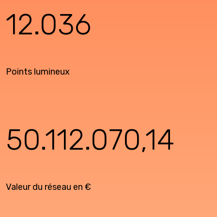
12.036
Points lumineux
50.112.070,14
Valeur du réseau en €